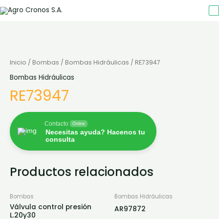
Inicio
/
Bombas
/
Bombas Hidráulicas
/ RE73947
Bombas Hidráulicas
RE73947
Contacto
Online
Necesitas ayuda? Hacenos tu
consulta
Productos relacionados
Bombas
Bombas Hidráulicas
Válvula control presión
AR97872
L.20y30