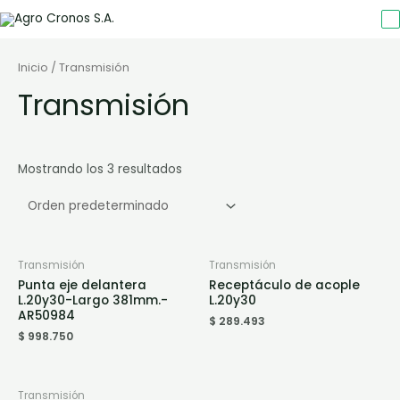
Inicio
/ Transmisión
Transmisión
Mostrando los 3 resultados
Transmisión
Transmisión
Punta eje delantera
Receptáculo de acople
L.20y30-Largo 381mm.-
L.20y30
AR50984
$
289.493
$
998.750
Transmisión